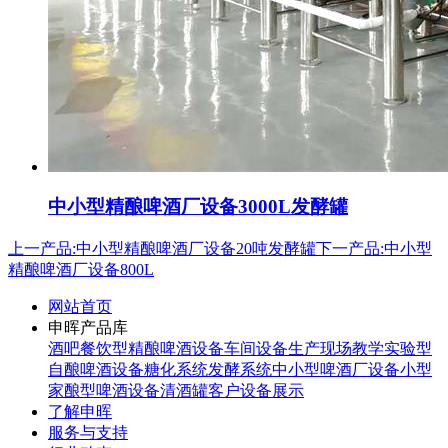
中小型精酿啤酒厂设备3000L发酵罐
上一产品:中小型精酿啤酒厂设备20吨发酵罐
下一产品:中小型
精酿啤酒厂设备800L
网站首页
申晖产品库
酒吧餐饮型精酿啤酒设备
车间设备生产现场
教学实验型
自酿啤酒设备
糖化系统
发酵系统
中小型啤酒厂设备
小型
家酿型啤酒设备
清酒罐
客户设备展示
了解申晖
服务与支持