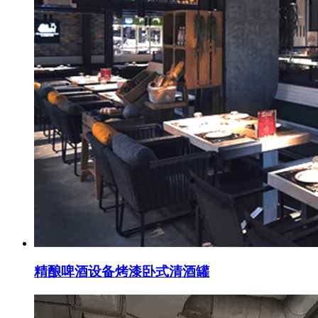
精酿啤酒设备烤漆卧式清酒罐