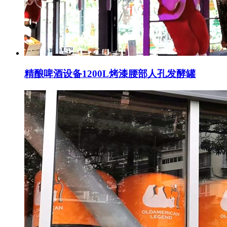
精酿啤酒设备1200L烤漆腰部人孔发酵罐