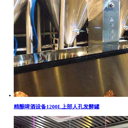
精酿啤酒设备1200L上部人孔发酵罐