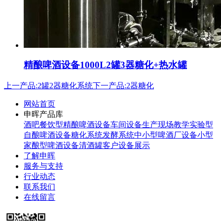
精酿啤酒设备1000L2罐3器糖化+热水罐
上一产品:2罐2器糖化系统
下一产品:2器糖化
网站首页
申晖产品库
酒吧餐饮型精酿啤酒设备
车间设备生产现场
教学实验型
自酿啤酒设备
糖化系统
发酵系统
中小型啤酒厂设备
小型
家酿型啤酒设备
清酒罐
客户设备展示
了解申晖
服务与支持
行业动态
联系我们
在线留言