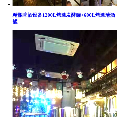
精酿啤酒设备1200L烤漆发酵罐+600L烤漆清酒
罐