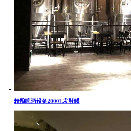
精酿啤酒设备2000L发酵罐