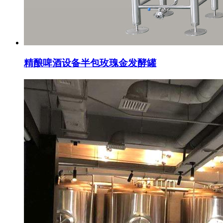
精酿啤酒设备半包玫瑰金发酵罐