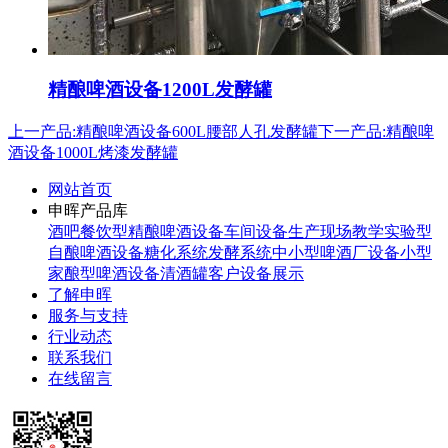
精酿啤酒设备1200L发酵罐
上一产品:精酿啤酒设备600L腰部人孔发酵罐
下一产品:精酿啤
酒设备1000L烤漆发酵罐
网站首页
申晖产品库
酒吧餐饮型精酿啤酒设备
车间设备生产现场
教学实验型
自酿啤酒设备
糖化系统
发酵系统
中小型啤酒厂设备
小型
家酿型啤酒设备
清酒罐
客户设备展示
了解申晖
服务与支持
行业动态
联系我们
在线留言