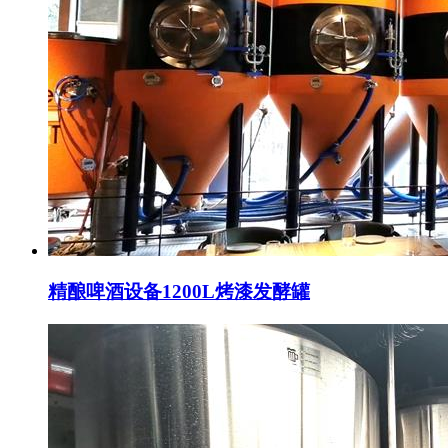
精酿啤酒设备1200L烤漆发酵罐