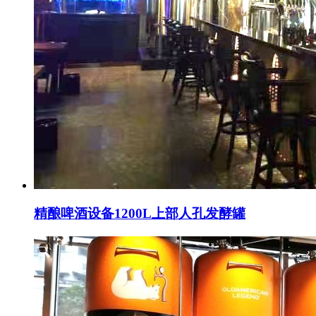
精酿啤酒设备1200L上部人孔发酵罐