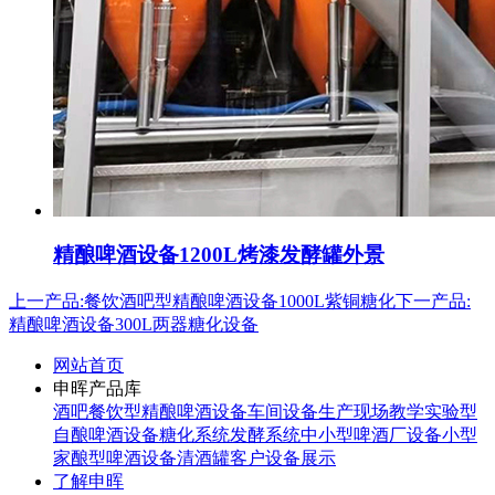
精酿啤酒设备1200L烤漆发酵罐外景
上一产品:餐饮酒吧型精酿啤酒设备1000L紫铜糖化
下一产品:
精酿啤酒设备300L两器糖化设备
网站首页
申晖产品库
酒吧餐饮型精酿啤酒设备
车间设备生产现场
教学实验型
自酿啤酒设备
糖化系统
发酵系统
中小型啤酒厂设备
小型
家酿型啤酒设备
清酒罐
客户设备展示
了解申晖