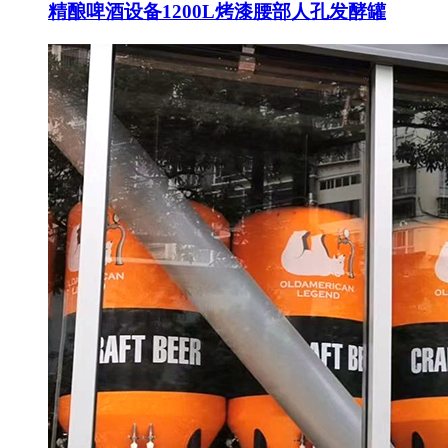
精酿啤酒设备1200L烤漆腰部人孔发酵罐