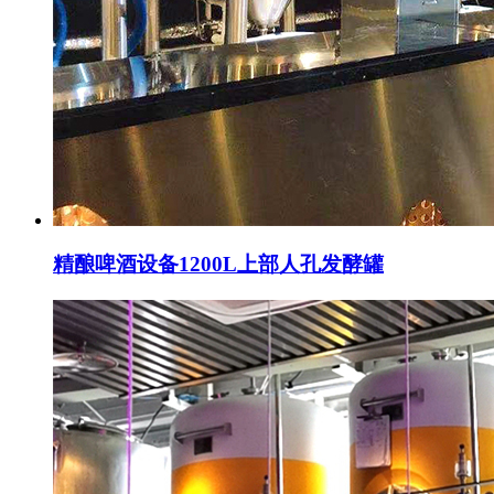
精酿啤酒设备1200L上部人孔发酵罐