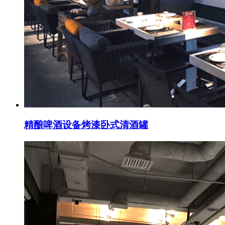
精酿啤酒设备烤漆卧式清酒罐