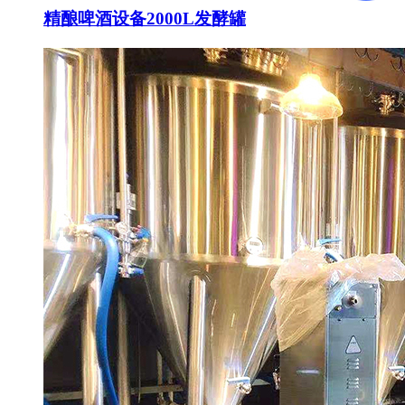
精酿啤酒设备2000L发酵罐