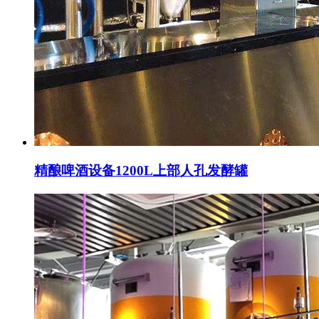
精酿啤酒设备1200L上部人孔发酵罐