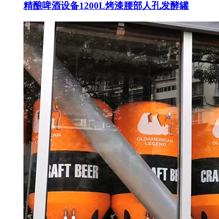
精酿啤酒设备1200L烤漆腰部人孔发酵罐