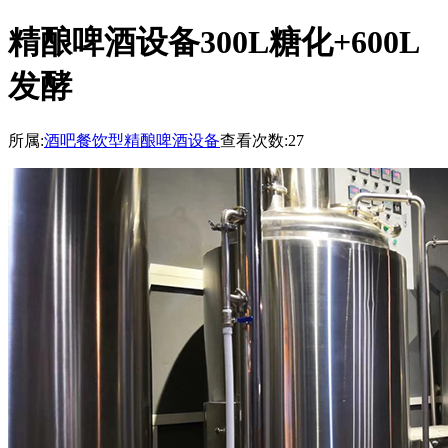
精酿啤酒设备300L糖化+600L
发酵
所属:
酒吧餐饮型精酿啤酒设备
查看次数:27