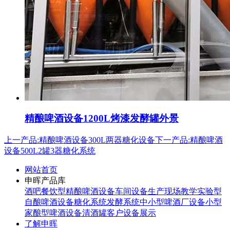
精酿啤酒设备1200L烤漆发酵罐外景
上一产品:精酿啤酒设备300L两器糖化设备
下一产品:精酿啤酒
设备500L2罐3器糖化系统
网站首页
申晖产品库
酒吧餐饮型精酿啤酒设备
车间设备生产现场
教学实验型
自酿啤酒设备
糖化系统
发酵系统
中小型啤酒厂设备
小型
家酿型啤酒设备
清酒罐
客户设备展示
了解申晖