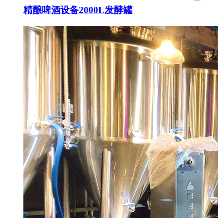
精酿啤酒设备2000L发酵罐