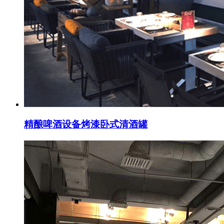
精酿啤酒设备烤漆卧式清酒罐