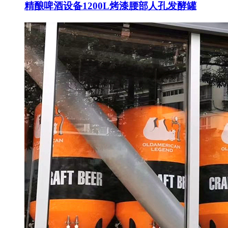
精酿啤酒设备1200L烤漆腰部人孔发酵罐