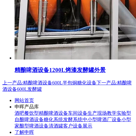
精酿啤酒设备1200L烤漆发酵罐外景
上一产品:精酿啤酒设备600L半包铜糖化设备
下一产品:精酿啤
酒设备600L发酵罐
网站首页
申晖产品库
酒吧餐饮型精酿啤酒设备
车间设备生产现场
教学实验型
自酿啤酒设备
糖化系统
发酵系统
中小型啤酒厂设备
小型
家酿型啤酒设备
清酒罐
客户设备展示
了解申晖