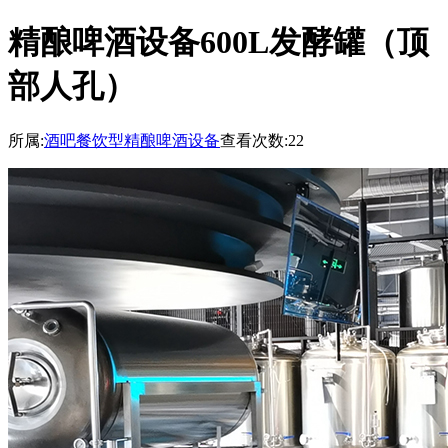
精酿啤酒设备600L发酵罐（顶
部人孔）
所属:
酒吧餐饮型精酿啤酒设备
查看次数:22