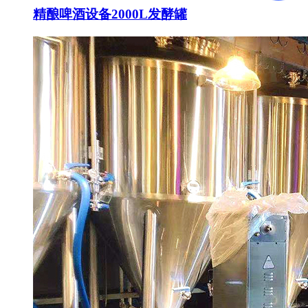
精酿啤酒设备2000L发酵罐