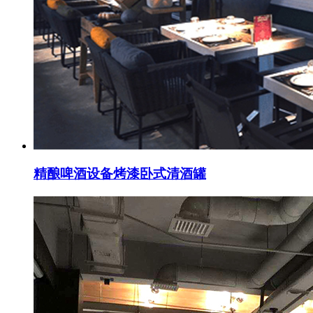
精酿啤酒设备烤漆卧式清酒罐