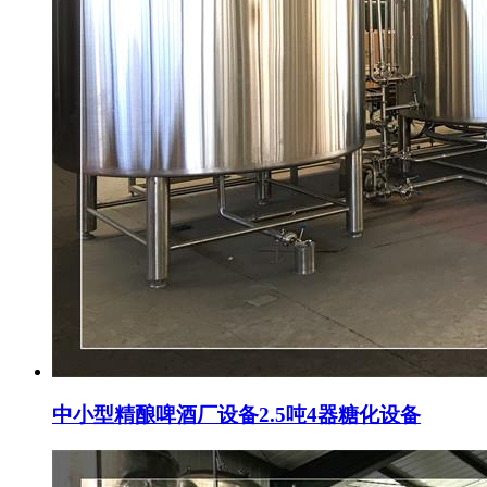
中小型精酿啤酒厂设备2.5吨4器糖化设备