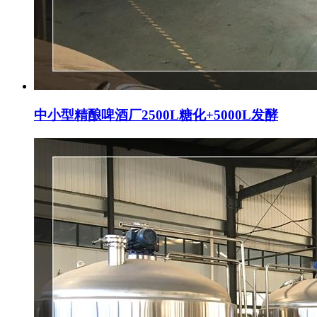
中小型精酿啤酒厂2500L糖化+5000L发酵