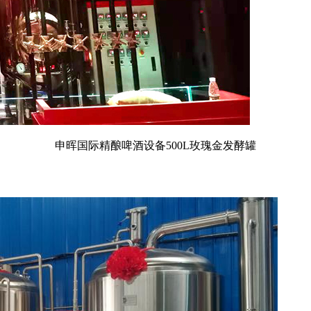
申晖国际精酿啤酒设备500L玫瑰金发酵罐