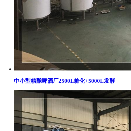
中小型精酿啤酒厂2500L糖化+5000L发酵