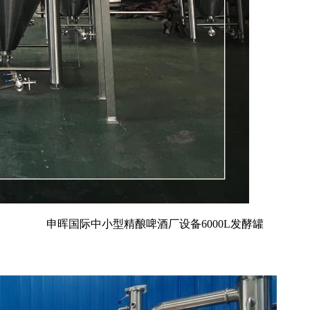
申晖国际中小型精酿啤酒厂设备6000L发酵罐