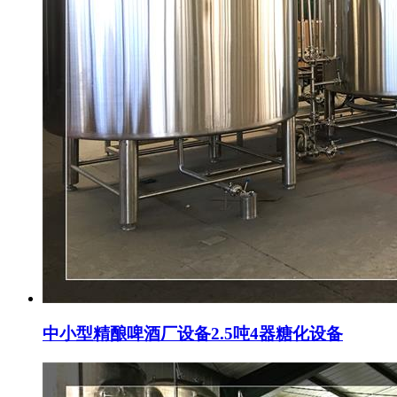
中小型精酿啤酒厂设备2.5吨4器糖化设备