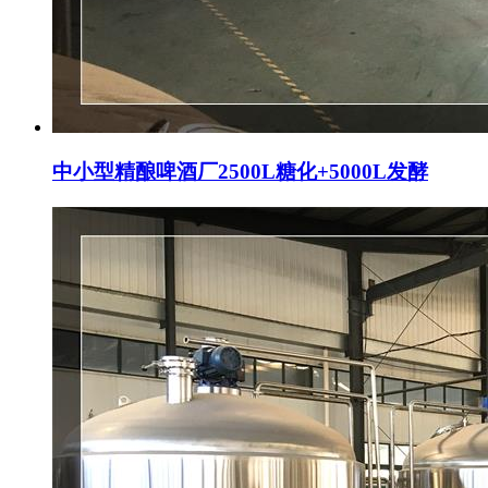
中小型精酿啤酒厂2500L糖化+5000L发酵