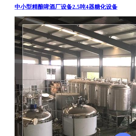
中小型精酿啤酒厂设备2.5吨4器糖化设备