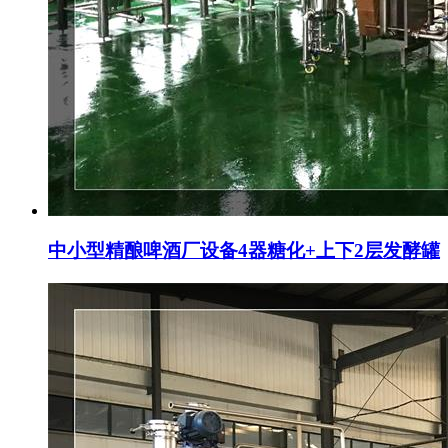
中小型精酿啤酒厂设备4器糖化+上下2层发酵罐