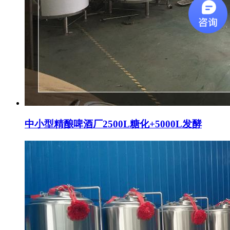
中小型精酿啤酒厂2500L糖化+5000L发酵