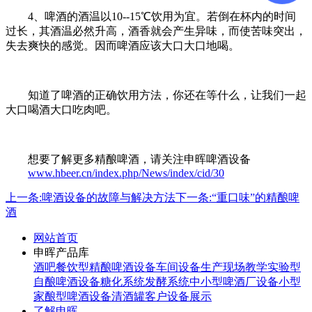
4、啤酒的酒温以10--15℃饮用为宜。若倒在杯内的时间
过长，其酒温必然升高，酒香就会产生异味，而使苦味突出，
失去爽快的感觉。因而啤酒应该大口大口地喝。
知道了啤酒的正确饮用方法，你还在等什么，让我们一起
大口喝酒大口吃肉吧。
想要了解更多精酿啤酒，请关注申晖啤酒设备
www.hbeer.cn/index.php/News/index/cid/30
上一条:啤酒设备的故障与解决方法
下一条:“重口味”的精酿啤
酒
网站首页
申晖产品库
酒吧餐饮型精酿啤酒设备
车间设备生产现场
教学实验型
自酿啤酒设备
糖化系统
发酵系统
中小型啤酒厂设备
小型
家酿型啤酒设备
清酒罐
客户设备展示
了解申晖