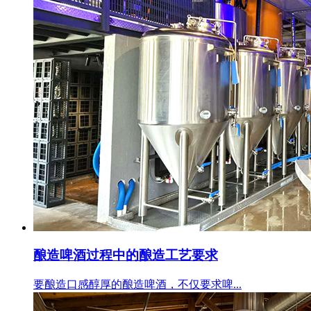
酿造啤酒过程中的酿造工艺要求
要酿造口感醇厚的酿造啤酒，不仅要求啤...