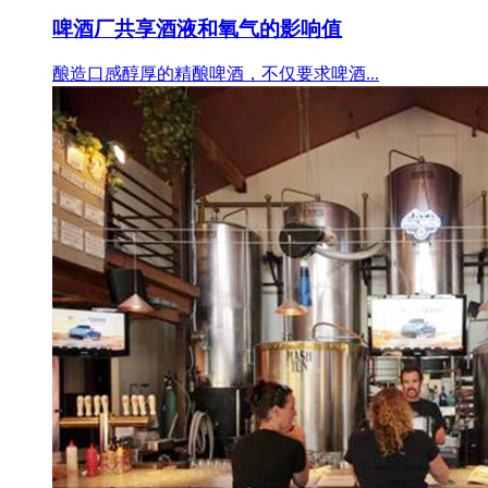
啤酒厂共享酒液和氧气的影响值
酿造口感醇厚的精酿啤酒，不仅要求啤酒...