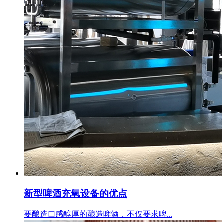
新型啤酒充氧设备的优点
要酿造口感醇厚的酿造啤酒，不仅要求啤...