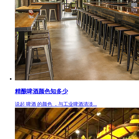
精酿啤酒颜色知多少
说起 啤酒 的颜色 ，与工业啤酒清淡...